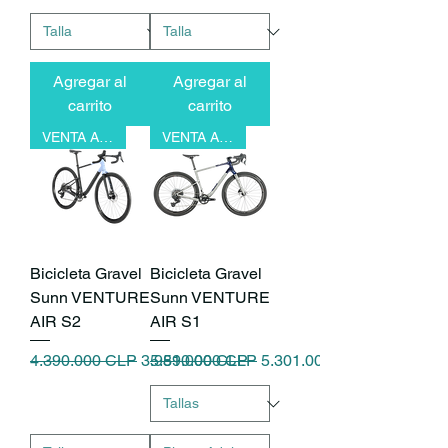
Agregar al
Agregar al
carrito
carrito
VENTA ANTICIPADA
VENTA ANTICIPADA
Bicicleta Gravel
Bicicleta Gravel
Sunn VENTURE
Sunn VENTURE
AIR S2
AIR S1
Precio
Precio de oferta
Precio
Precio de oferta
4.390.000 CLP
3.951.000 CLP
5.890.000 CLP
5.301.000 CLP