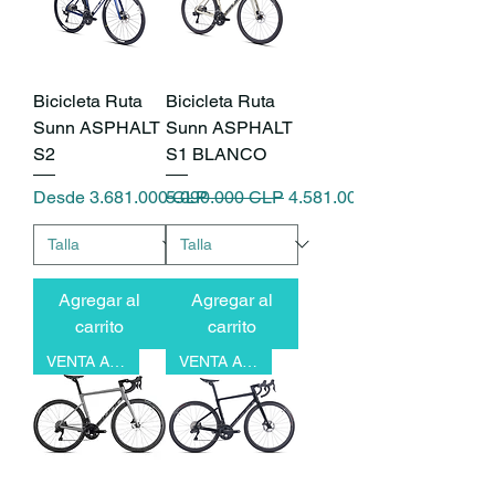
Bicicleta Ruta
Bicicleta Ruta
Sunn ASPHALT
Sunn ASPHALT
S2
S1 BLANCO
Precio de oferta
Precio
Precio de oferta
Desde
3.681.000 CLP
5.090.000 CLP
4.581.000 CLP
Agregar al
Agregar al
carrito
carrito
VENTA ANTICIPADA
VENTA ANTICIPADA