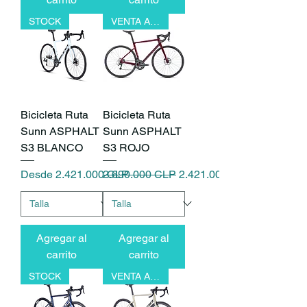
STOCK
VENTA ANTICIPADA
Bicicleta Ruta
Bicicleta Ruta
Sunn ASPHALT
Sunn ASPHALT
S3 BLANCO
S3 ROJO
Precio de oferta
Precio
Precio de oferta
Desde
2.421.000 CLP
2.690.000 CLP
2.421.000 CLP
Agregar al
Agregar al
carrito
carrito
STOCK
VENTA ANTICIPADA