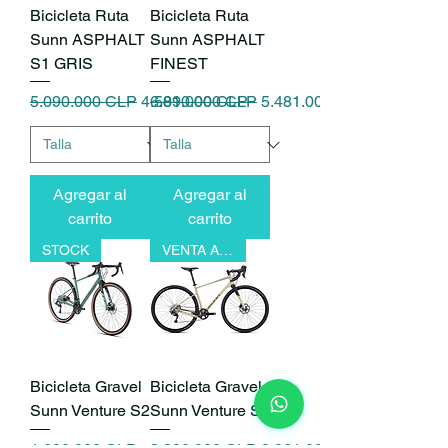
Bicicleta Ruta
Bicicleta Ruta
Sunn ASPHALT
Sunn ASPHALT
S1 GRIS
FINEST
Precio
Precio de oferta
Precio
Precio de oferta
5.090.000 CLP
4.581.000 CLP
6.090.000 CLP
5.481.000 CLP
Agregar al
Agregar al
carrito
carrito
STOCK
VENTA ANTICIPADA
Bicicleta Gravel
Bicicleta Gravel
Sunn Venture S2
Sunn Venture S1