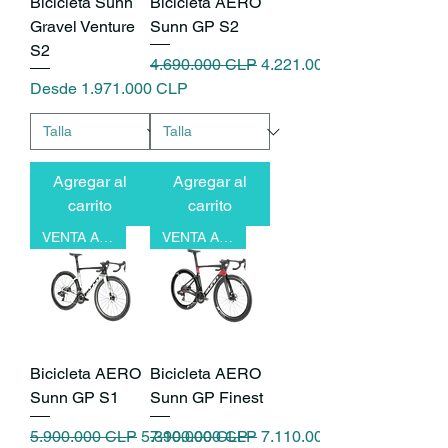
Bicicleta Sunn
Bicicleta AERO
Gravel Venture
Sunn GP S2
S2
Precio
Precio de oferta
4.690.000 CLP
4.221.000 CLP
Precio de oferta
Desde
1.971.000 CLP
Agregar al
Agregar al
carrito
carrito
VENTA ANTICIPADA
VENTA ANTICIPADA
Bicicleta AERO
Bicicleta AERO
Sunn GP S1
Sunn GP Finest
Precio
Precio de oferta
Precio
Precio de oferta
5.900.000 CLP
5.310.000 CLP
7.900.000 CLP
7.110.000 CLP