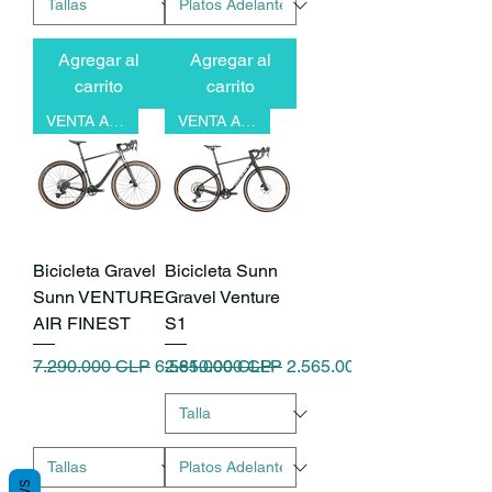
Agregar al
Agregar al
carrito
carrito
VENTA ANTICIPADA
VENTA ANTICIPADA
Bicicleta Gravel
Bicicleta Sunn
Sunn VENTURE
Gravel Venture
AIR FINEST
S1
Precio
Precio de oferta
Precio
Precio de oferta
7.290.000 CLP
6.561.000 CLP
2.850.000 CLP
2.565.000 CLP