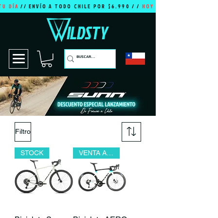
TU DÍA
// ENVÍO A TODO CHILE POR $6.990 / /
HOY ES TU DÍA
Filtro
STOCK
VENTA ANTICIPADA