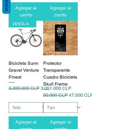
REVIEWS
Agregar al
Agregar al
carrito
carrito
VENTA ANTICIPADA
Bicicleta Sunn
Protector
Gravel Venture
Transparente
Finest
Cuadro Bicicleta
Skull Frame
Precio
Precio de oferta
3.390.000 CLP
3.051.000 CLP
Precio
Precio de oferta
50.000 CLP
47.500 CLP
Agregar al
Agregar al
carrito
carrito