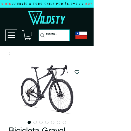
TU DÍA
// ENVÍO A TODO CHILE POR $6.990 / /
HOY ES TU DÍA
Bicicleta Gravel