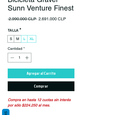
Sunn Venture Finest
Precio
Precio de oferta
 2.990.000 CLP 
2.691.000 CLP
Talla
*
S
M
L
XL
Cantidad
*
Agregar al Carrito
Comprar
Compra en hasta 12 cuotas sin interés
por sólo $224.250 al mes.