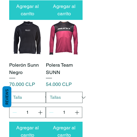
Agregar al
Agregar al
carrito
carrito
Polerón Sunn
Polera Team
Negro
SUNN
Precio
Precio
70.000 CLP
54.000 CLP
REVIEWS
Agregar al
Agregar al
carrito
carrito