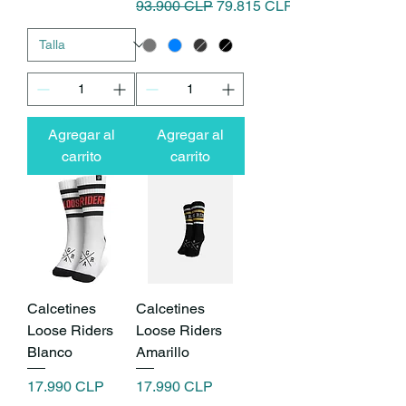
Precio
Precio de oferta
93.900 CLP
79.815 CLP
Agregar al
Agregar al
carrito
carrito
Calcetines
Calcetines
Loose Riders
Loose Riders
Blanco
Amarillo
Precio
Precio
17.990 CLP
17.990 CLP