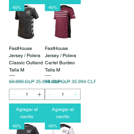
40%
40%
FastHouse
FastHouse
Jersey / Polera
Jersey / Polera
Classic Outland
Cartel Burdeo
Talla M
Talla M
Precio
Precio de oferta
Precio
Precio de oferta
59.990 CLP
35.994 CLP
59.990 CLP
35.994 CLP
Agregar al
Agregar al
carrito
carrito
40%
40%