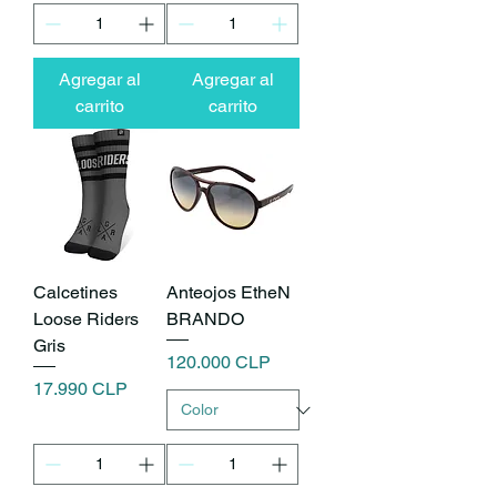
Agregar al
Agregar al
carrito
carrito
Calcetines
Anteojos EtheN
Loose Riders
BRANDO
Gris
Precio
120.000 CLP
Precio
17.990 CLP