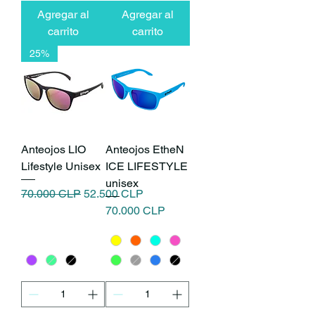
Agregar al
Agregar al
carrito
carrito
25%
Anteojos LIO
Anteojos EtheN
Lifestyle Unisex
ICE LIFESTYLE
unisex
Precio
Precio de oferta
70.000 CLP
52.500 CLP
Precio
70.000 CLP