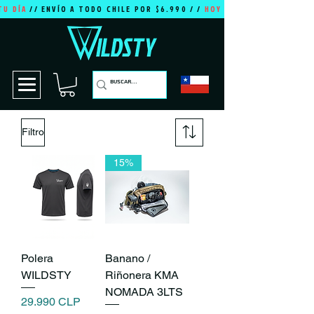
TU DÍA
// ENVÍO A TODO CHILE POR $6.990 / /
HOY ES TU DÍA
Filtro
15%
Polera
Banano /
WILDSTY
Riñonera KMA
NOMADA 3LTS
Precio
29.990 CLP