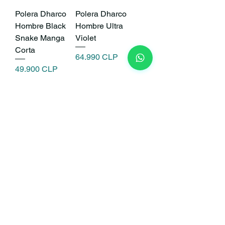
Polera Dharco
Polera Dharco
Hombre Black
Hombre Ultra
Snake Manga
Violet
Corta
Precio
64.990 CLP
Precio
49.900 CLP
Agotado
Agotado
Polera Dharco
Polera Dharco
Hombre Black
Hombre Acid
Snake
Rain
Precio
Precio
64.990 CLP
64.990 CLP