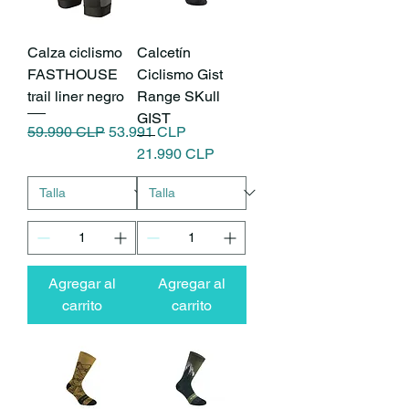
Calza ciclismo
Calcetín
FASTHOUSE
Ciclismo Gist
trail liner negro
Range SKull
GIST
Precio
Precio de oferta
59.990 CLP
53.991 CLP
Precio
21.990 CLP
Agregar al
Agregar al
carrito
carrito