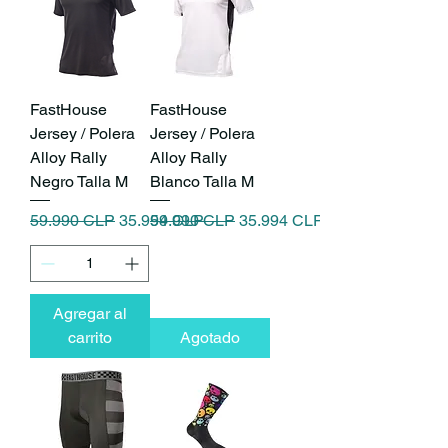
FastHouse
FastHouse
Jersey / Polera
Jersey / Polera
Alloy Rally
Alloy Rally
Negro Talla M
Blanco Talla M
Precio
Precio de oferta
Precio
Precio de oferta
59.990 CLP
35.994 CLP
59.990 CLP
35.994 CLP
Agregar al
carrito
Agotado