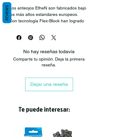
REVIEWS
Los anteojos EtheN son fabricados bajo
los más altos estandares europeos.
Con tecnología Flex-Block han logrado
un marco flexible y seguro, además, muy
liviano.
Todos sus lentes son con protección UV
No hay reseñas todavía
y han sido desarrollados con un
Comparte tu opinión. Deja la primera
tratamiento anti rayas.
reseña.
Los anteojos LIO, tienen un aspecto
elegante, con unas curvas precisas.
¡Pruébatelos!
Dejar una reseña
Diseño y fabricación Italiana,
certificados.
Te puede interesar: