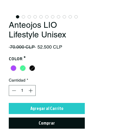
Anteojos LIO
Lifestyle Unisex
Precio
Precio de oferta
 70.000 CLP 
52.500 CLP
Color
*
Cantidad
*
Agregar al Carrito
Comprar