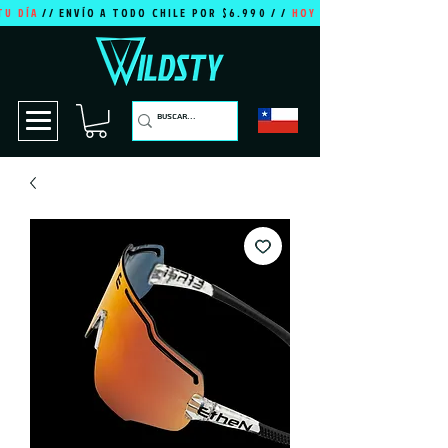
TU DÍA
// ENVÍO A TODO CHILE POR $6.990 / /
HOY ES TU DÍA