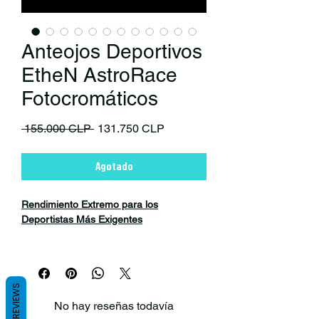
Anteojos Deportivos
EtheN AstroRace
Fotocromáticos
Precio
Precio de oferta
 155.000 CLP 
131.750 CLP
Agotado
Rendimiento Extremo para los
Deportistas Más Exigentes
Los
EtheN AstroRace Fotocromáticos
representan la evolución más avanzada
de la familia Astrolux. Diseñados para
REVIEWS
atletas de alto rendimiento, combinan
No hay reseñas todavía
tecnología óptica de última generación,