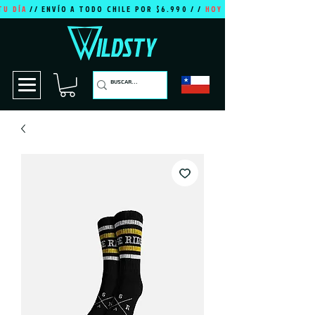
TU DÍA
// ENVÍO A TODO CHILE POR $6.990 / /
HOY ES TU DÍA