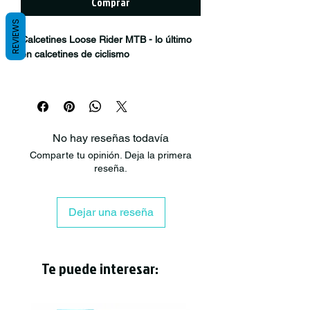
Comprar
REVIEWS
Calcetines Loose Rider MTB - lo último
en calcetines de ciclismo
Los calcetines Loose Rider MTB son lo
último en calcetines de ciclismo hechos
de un tejido de mezcla de algodón
transpirable con un ajuste firme y
No hay reseñas todavía
seguro. Pedalea con estilo con estos
Comparte tu opinión. Deja la primera
calcetines.
reseña.
Talla única 37-44
Dejar una reseña
Material
70% algodón, 26% elastano, 4%
poliamida
Te puede interesar:
Calcetines Loose Riders Amarillo