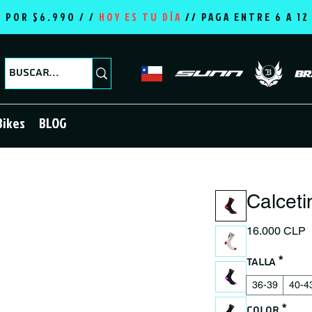
E POR $6.990 / /
HOY ES TU DÍA
//
PAGA ENTRE 6 A 1
Bikes
BLOG
Calceti
P
16.000 CLP
Talla
*
36-39
40-4
Color
*