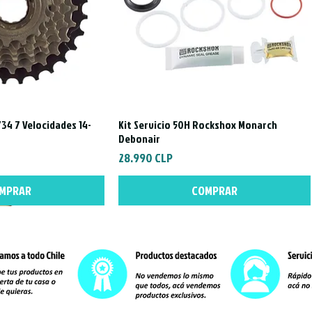
34 7 Velocidades 14-
Kit Servicio 50H Rockshox Monarch
a rápida
Vista rápida
Debonair
Precio
28.990 CLP
MPRAR
COMPRAR