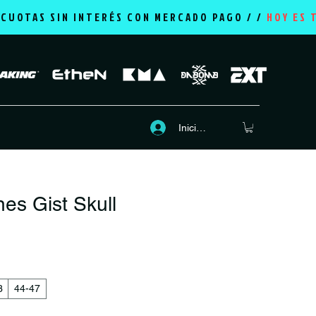
2 CUOTAS SIN INTERÉS CON MERCADO PAGO / /
HOY ES 
Iniciar sesión
nes Gist Skull
recio
3
44-47