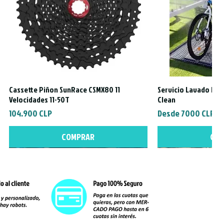
Cassette Piñon SunRace CSMX80 11
Servicio Lavado Exte
Vista rápida
Vista
Velocidades 11-50T
Clean
Precio
Precio de oferta
104.900 CLP
Desde
7000 CLP
COMPRAR
CO