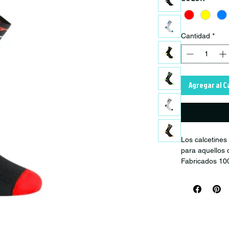
Cantidad
*
Agregar al C
Los calcetines
para aquellos 
Fabricados 100
Calcetines cicl
Producto trab
a 5 días hábil
(constantement