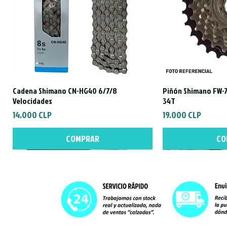
Cadena Shimano CN-HG40 6/7/8
Piñón Shimano FW-7
Vista rápida
Vist
Velocidades
34T
Precio
Precio
14.000 CLP
19.000 CLP
COMPRAR
CO