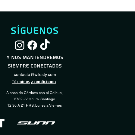
síguenos
Servicio Full Shock
Servicio Desmontaje / Montaje Neumático
Servicio Básico Sho
Servicio Regulación
Vista rápida
Vista rápida
Vista
Vista
Transmisión
Precio de oferta
Precio de oferta
Precio
Desde
Desde
60.000 CLP
10.000 CLP
40.000 CLP
y nos mantendremos
Precio
15.000 CLP
siempre conectados
COMPRAR
COMPRAR
CO
CO
contacto@wildsty.com
Términos y condiciones
Alonso de Córdova con el Coihue,
3782 - Vitacura. Santiago
12:30 A 21 HRS. Lunes a Viernes