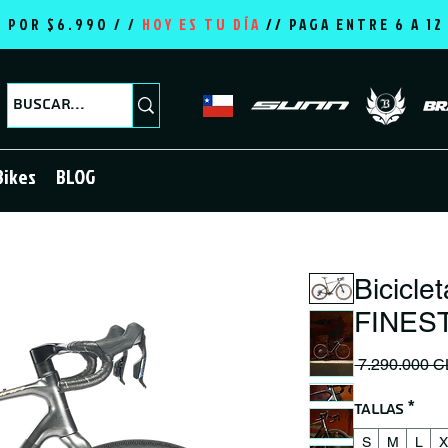
E POR $6.990 / /
HOY ES TU DÍA
//
PAGA ENTRE 6 A 1
Bikes
BLOG
Bicicl
FINES
 7.290.000 C
Tallas
*
S
M
L
X