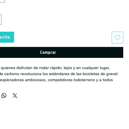
arrito
Comprar
quienes disfrutan de rodar rápido, lejos y en cualquier lugar,
e carbono revoluciona los estándares de las bicicletas de gravel.
a exploradores ambiciosos, competidores todoterreno y a todos
quienes la aventura y el rendimiento no son contradictorios, sino
Gravel diseñadas para el rendimiento.
es entre gravel y rendimiento!
Es el equilibrio perfecto entre
 carretera y todoterreno. Con su nuevo diseño inclinado SUNN y
s, la Venture Air se fabricó con fibras TORAY HM/HR para garantizar