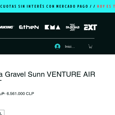
2 CUOTAS SIN INTERÉS CON MERCADO PAGO / /
HOY ES 
Iniciar sesión
eta Gravel Sunn VENTURE AIR
T
Precio
Precio de oferta
LP 
6.561.000 CLP
L