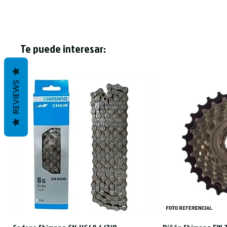
Te puede interesar:
REVIEWS
Vista rápida
Vist