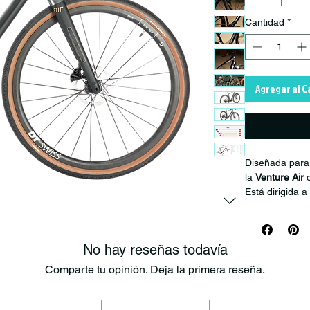
Cantidad
*
Agregar al C
Diseñada para 
la
Venture Air
d
Está dirigida 
aquellos para 
inseparables.
No hay reseñas todavía
Bicicletas de 
Comparte tu opinión. Deja la primera reseña.
¡Sin concesion
rendimiento en
líneas robusta