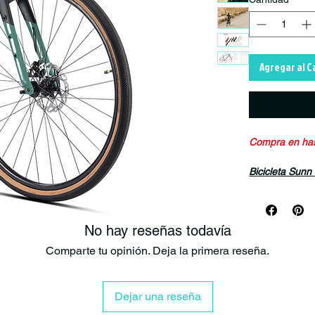
Agregar al C
Compra en hast
Bicicleta Sun
Deja de lado t
No hay reseñas todavía
Con nuestra bi
Independiente 
Comparte tu opinión. Deja la primera reseña.
etc. Tu eres li
¿Estás list@ p
Dejar una reseña