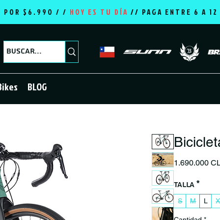
E POR $6.990 / /
HOY ES TU DÍA
//
PAGA ENTRE 6 A 1
Bikes
BLOG
Bicicle
1.690.000 C
Talla
*
S
M
L
X
Cantidad
*