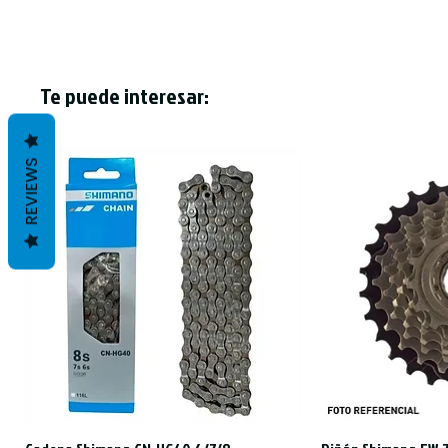
Te puede interesar:
REVIEWS
Vista rápida
Vist