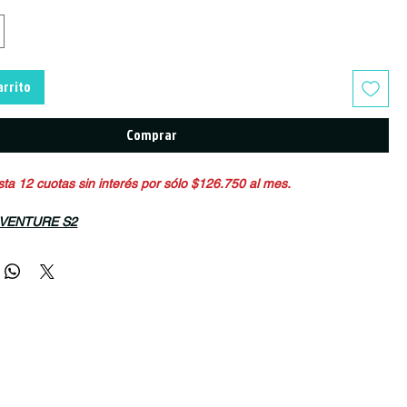
arrito
Comprar
a 12 cuotas sin interés por sólo $126.750 al mes.
n VENTURE S2
odo, haz tu propio camino.
cicleta de gravel Venture, todo es posible.
de la temporada, de las rutas ya existentes, de las condiciones,
bre de ir a donde quieras.
ara la aventura?