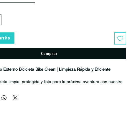
arrito
Comprar
o Externo Bicicleta Bike Clean | Limpieza Rápida y Eficiente
leta limpia, protegida y lista para la próxima aventura con nuestro
vado Externo Bike Clean
.
tro sistema de lavado especializado para bicicletas, podrás
, polvo y suciedad acumulada de forma rápida, eficiente y utilizando
dad de agua posible.
de entrenamientos, competencias o largas jornadas de pedaleo,
servar los componentes en mejor estado y facilitando futuras