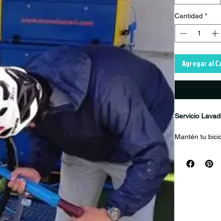
Cantidad
*
Agregar al C
Servicio Lavad
Mantén tu bicic
Servicio de La
Gracias a nues
eliminar barro
la menor canti
Ideal después 
ayudando a con