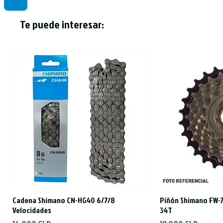
Te puede interesar:
Cadena Shimano CN-HG40 6/7/8
Piñón Shimano FW-7
Vista rápida
Vist
Velocidades
34T