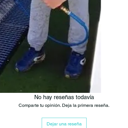
mantenciones.
¿Cómo funcio
Fija tu bici
Utiliza el 
Selecciona
Finaliza ut
neumáticos
Beneficios
✅ Limpieza ráp
✅ Menor consu
✅ Ayuda a prol
✅ Elimina barr
✅ Secado rápid
✅ Posibilidad d
No hay reseñas todavía
Comparte tu opinión. Deja la primera reseña.
Característica
Autoservici
Equipo com
Dejar una reseña
profundidad