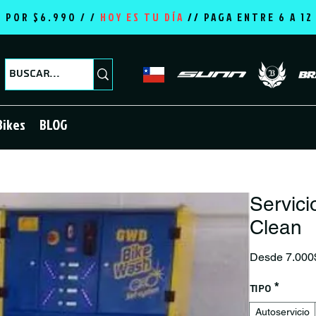
E POR $6.990 / /
HOY ES TU DÍA
//
PAGA ENTRE 6 A 1
Bikes
BLOG
Servici
Clean
Desde
7.000
Tipo
*
Autoservicio