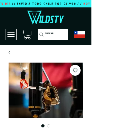
TU DÍA
// ENVÍO A TODO CHILE POR $6.990 / /
HOY ES TU DÍA