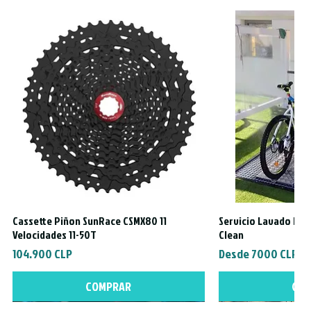
, sacada de una eBike
a
kshox Zeb Debonair + Select
Cassette Piñon SunRace CSMX80 11
Servicio Lavado Exte
Vista rápida
Vista
Velocidades 11-50T
Clean
Precio
Precio de oferta
104.900 CLP
Desde
7000 CLP
COMPRAR
CO