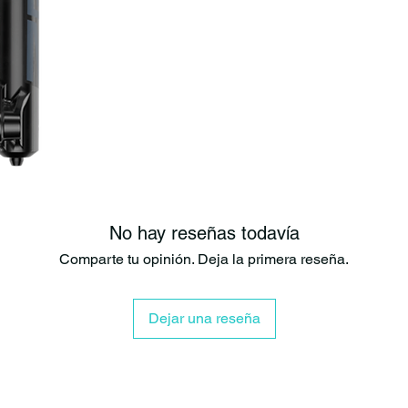
momentos c
El nuevo am
ajuste de c
El muelle d
perfecto en
pequeños b
recorrido, 
se ponen cu
El lubrican
resistente 
Adaptadore
de buje est
No hay reseñas todavía
Compatible
Comparte tu opinión. Deja la primera reseña.
atornillado
Fluido de a
ruidos de l
Dejar una reseña
Detalles:
Recorrido: 17
Espiga: Cortad
Protección: Inc