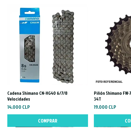
Cadena Shimano CN-HG40 6/7/8
Piñón Shimano FW-7
Vista rápida
Vist
Velocidades
34T
Precio
Precio
14.000 CLP
19.000 CLP
COMPRAR
CO