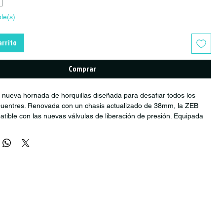
ble(s)
arrito
Comprar
nueva hornada de horquillas diseñada para desafiar todos los
ncuentres. Renovada con un chasis actualizado de 38mm, la ZEB
tible con las nuevas válvulas de liberación de presión. Equipada
mortiguador Rush RC, muy fácil de ajustar, la fiable DebonAir+, y el
a suspensiones Maxima Plush Dynamic. La ZEB es la elegida por
e entre la nueva generación de bicicletas de montaña de largo
 su constante búsqueda por eliminar la fricción, un nuevo
cojinetes reduce aún más la fricción con un proceso actualizado a
brica para ofrecer a los bikers las mejores sensaciones nada más
a caja.
8 mm que aumenta la rigidez y la confianza del biker en los