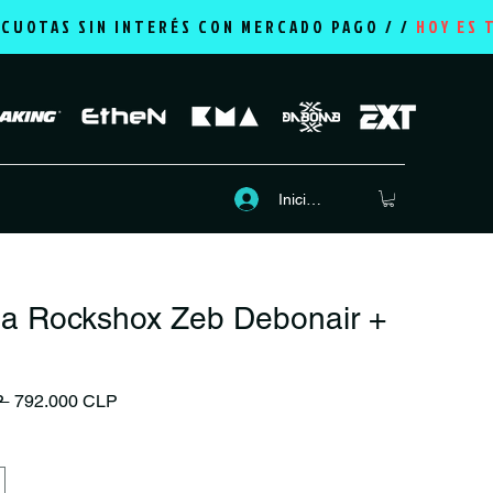
2 CUOTAS SIN INTERÉS CON MERCADO PAGO / /
HOY ES 
Iniciar sesión
lla Rockshox Zeb Debonair +
Precio
Precio de oferta
P 
792.000 CLP