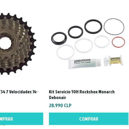
Aro: 29"
Nueva sin uso
No incluye caj
Horquilla Roc
34 7 Velocidades 14-
Kit Servicio 50H Rockshox Monarch
a rápida
Vista rápida
Debonair
Precio
28.990 CLP
MPRAR
COMPRAR