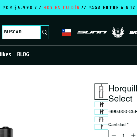
E POR $6.990 / /
HOY ES TU DÍA
//
PAGA ENTRE 6 A 1
Bikes
BLOG
Horqui
Select
 990.000 CL
Cantidad
*