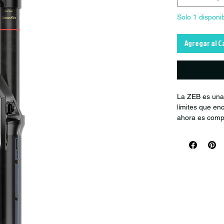
Solo 1 disponi
Agregar al C
La ZEB es una 
límites que e
ahora es compa
con el nuevo a
lubricante par
los usuarios d
recorrido.
NOVEDAD: En
paquete de 
nivel de fá
sacarlo de l
Chasis de 3