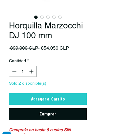
Horquilla Marzocchi
DJ 100 mm
Precio
Precio de oferta
 899.000 CLP 
854.050 CLP
Cantidad
*
Solo 2 disponible(s)
Agregar al Carrito
Comprar
Comprala en hasta 6 cuotas SIN