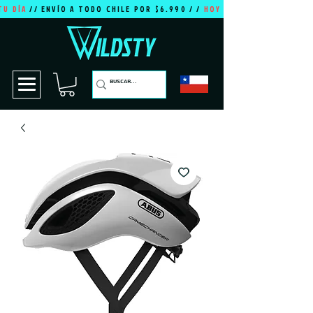
TU DÍA
// ENVÍO A TODO CHILE POR $6.990 / /
HOY ES TU DÍA