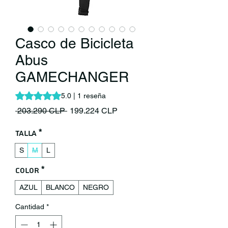
Casco de Bicicleta
Abus
GAMECHANGER
Según 1 reseña, la calificación es de 5.0 de 5 estrellas
5.0 | 1 reseña
Precio
Precio de oferta
 203.290 CLP 
199.224 CLP
Talla
*
S
M
L
Color
*
AZUL
BLANCO
NEGRO
Cantidad
*