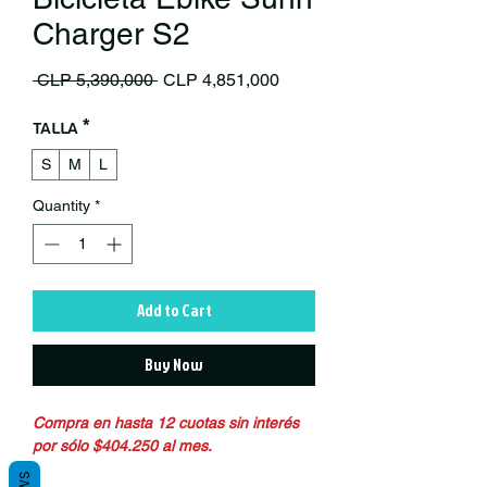
Charger S2
Regular Price
Sale Price
 CLP 5,390,000 
CLP 4,851,000
Talla
*
S
M
L
Quantity
*
Add to Cart
Buy Now
Compra en hasta 12 cuotas sin interés
por sólo $404.250 al mes.