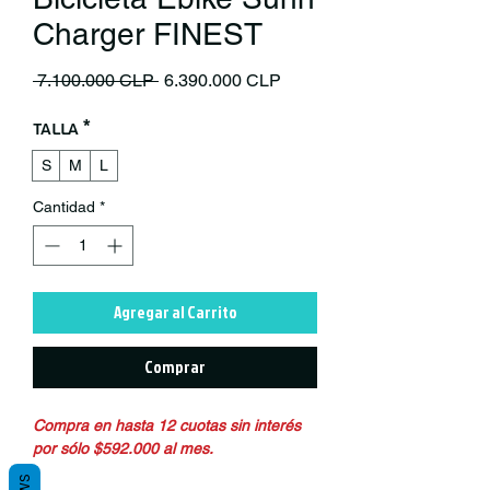
Charger FINEST
Precio
Precio de oferta
 7.100.000 CLP 
6.390.000 CLP
Talla
*
S
M
L
Cantidad
*
Agregar al Carrito
Comprar
Compra en hasta 12 cuotas sin interés
por sólo $592.000 al mes.