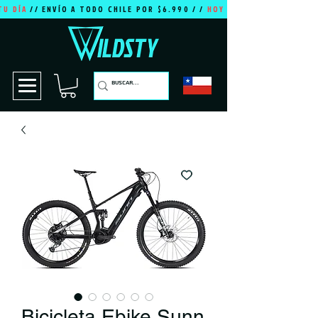
TU DÍA
// ENVÍO A TODO CHILE POR $6.990 / /
HOY ES TU DÍA
Bicicleta Ebike Sunn