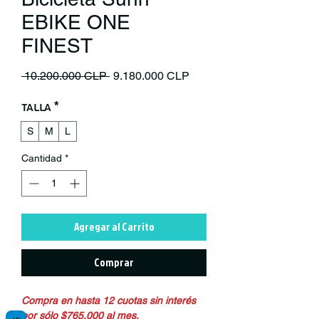
EBIKE ONE
FINEST
Precio
Precio de oferta
 10.200.000 CLP 
9.180.000 CLP
Talla
*
S
M
L
Cantidad
*
Agregar al Carrito
Comprar
Compra en hasta 12 cuotas sin interés
por sólo $765.000 al mes.