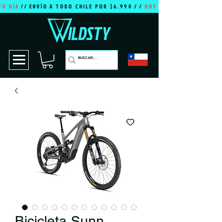
TU DÍA
// ENVÍO A TODO CHILE POR $6.990 / /
HOY ES TU DÍA
Bicicleta Sunn