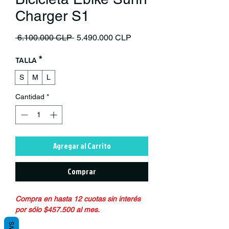
Charger S1
Precio
Precio de oferta
 6.100.000 CLP 
5.490.000 CLP
Talla
*
S
M
L
Cantidad
*
Agregar al Carrito
Comprar
Compra en hasta 12 cuotas sin interés
por sólo $457.500 al mes.