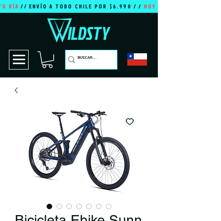
TU DÍA
// ENVÍO A TODO CHILE POR $6.990 / /
HOY ES TU DÍA
Bicicleta Ebike Sunn