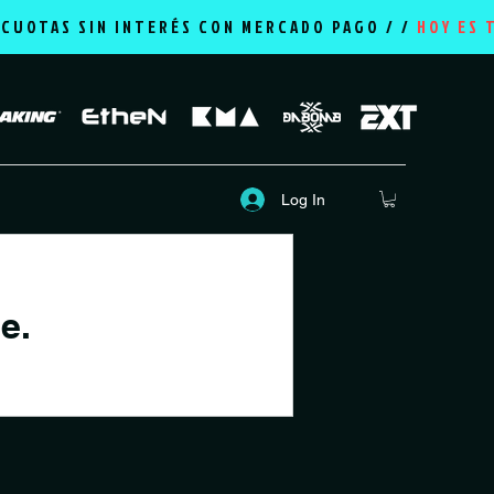
2 CUOTAS SIN INTERÉS CON MERCADO PAGO / /
HOY ES 
Log In
e.