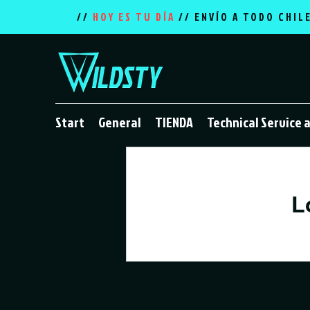
//
HOY ES TU DÍA
// ENVÍO A TODO CHIL
Start
General
TIENDA
Technical Service 
L