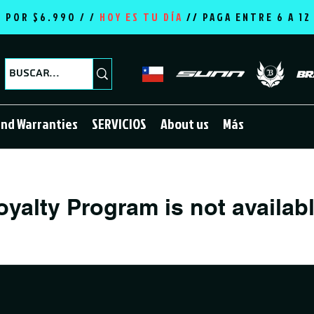
E POR $6.990 / /
HOY ES TU DÍA
//
PAGA ENTRE 6 A 1
and Warranties
SERVICIOS
About us
Más
oyalty Program is not availabl