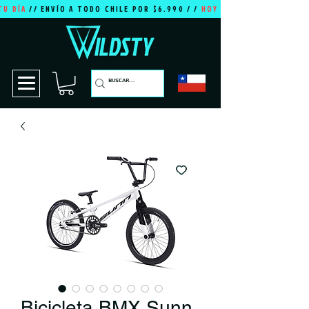
TU DÍA
// ENVÍO A TODO CHILE POR $6.990 / /
HOY ES TU DÍA
Bicicleta BMX Sunn