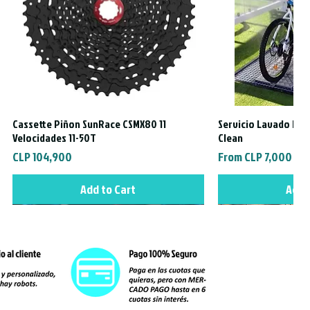
Cassette Piñon SunRace CSMX80 11
Servicio Lavado Exte
Quick View
Quic
Velocidades 11-50T
Clean
Price
Sale Price
CLP 104,900
From
CLP 7,000
Add to Cart
Add 