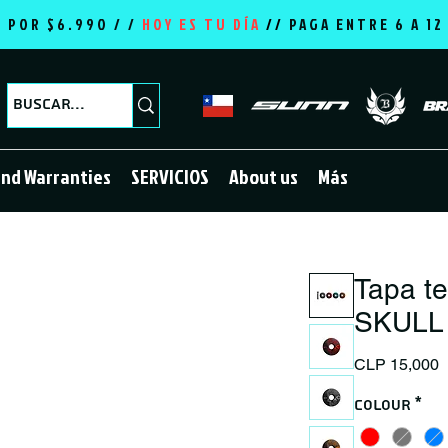
E POR $6.990 / /
HOY ES TU DÍA
//
PAGA ENTRE 6 A 1
and Warranties
SERVICIOS
About us
Más
Tapa t
SKULL
P
CLP 15,000
Colour
*