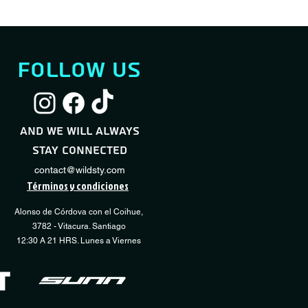
follow us
Servicio Full Shock
Servicio Desmontaje / Montaje Neumático
Servicio Básico Sho
Servicio Regulación
Quick View
Quick View
Quic
Quic
Transmisión
Sale Price
Sale Price
Price
From
From
CLP 60,000
CLP 10,000
CLP 40,000
and we will always
Price
CLP 15,000
stay connected
Add to Cart
Add to Cart
Add 
Add 
contact@wildsty.com
Términos y condiciones
Alonso de Córdova con el Coihue,
3782 - Vitacura. Santiago
12:30 A 21 HRS. Lunes a Viernes