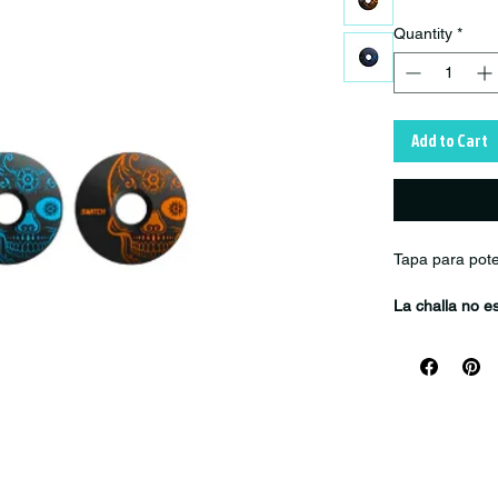
Quantity
*
Add to Cart
Tapa para pote
La challa no e
La tapa superi
dirección.
Producto trab
a 5 días hábil
(constantement