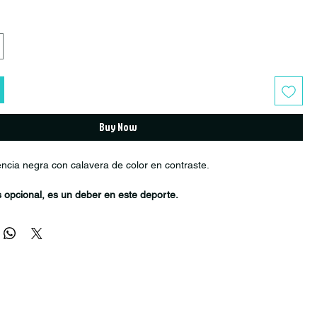
Buy Now
ncia negra con calavera de color en contraste.
s opcional, es un deber en este deporte.
or se suministra con un tornillo de acero y una araña para la
ajado con bodega externa, tiempos de despacho pueden ser entre 1
es. Y puede haber alguna variedad en la cantidad de stock
e actualizado).