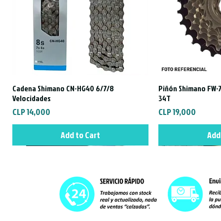
Cadena Shimano CN-HG40 6/7/8
Piñón Shimano FW-7
Quick View
Qui
Velocidades
34T
Price
Price
CLP 14,000
CLP 19,000
Add to Cart
Add