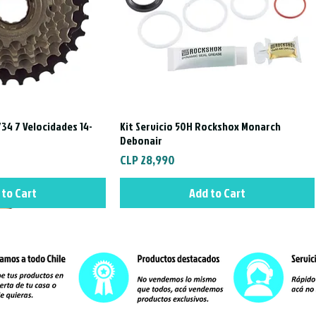
34 7 Velocidades 14-
Kit Servicio 50H Rockshox Monarch
ck View
Quick View
Debonair
Price
CLP 28,990
 to Cart
Add to Cart