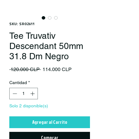
SKU: SR02611
Tee Truvativ
Descendant 50mm
31.8 Dm Negro
Precio
Precio de oferta
 120.000 CLP 
114.000 CLP
Cantidad
*
Solo 2 disponible(s)
Agregar al Carrito
Comprar