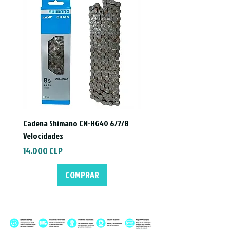
- Clamp diam 31.8mm
- Steerer clamp diameter Direct mount
- Color/finish (ST) Black
- Hardware Steel
Cadena Shimano CN-HG40 6/7/8
Velocidades
Precio
14.000 CLP
COMPRAR