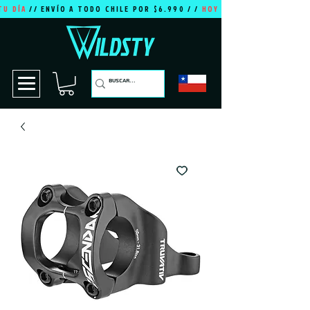
TU DÍA
// ENVÍO A TODO CHILE POR $6.990 / /
HOY ES TU DÍA