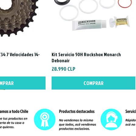
All Mountai
MTB de alt
Si buscas un m
competición o 
opción.
Manubrio MTB
34 7 Velocidades 14-
Kit Servicio 50H Rockshox Monarch
a rápida
Vista rápida
Producto trab
Debonair
a 5 días hábile
Precio
28.990 CLP
MPRAR
COMPRAR