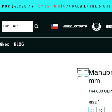
E POR $6.990 / /
HOY ES TU DÍA
//
PAGA ENTRE 6 A 1
Bikes
BLOG
Manubr
mm
144.000 CL
Rise
*
25
40