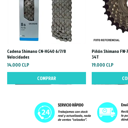
Cadena Shimano CN-HG40 6/7/8
Piñón Shimano FW-7
Vista rápida
Vist
Velocidades
34T
Precio
Precio
14.000 CLP
19.000 CLP
COMPRAR
CO