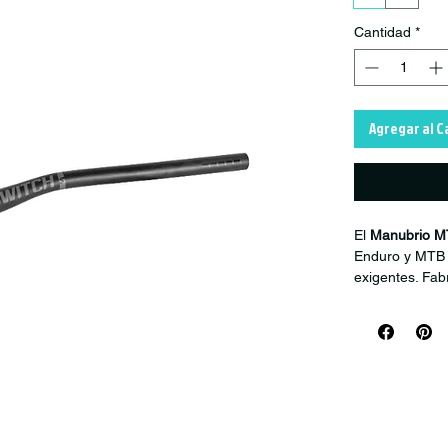
Cantidad
*
Agregar al C
El
Manubrio M
Enduro y MTB q
exigentes. Fab
absorción de v
El modelo
Whi
deportistas de
bajo peso, ide
Característica
Fabricación