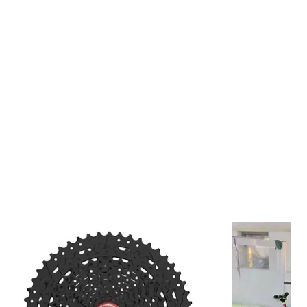
80 mm para mayor estabilidad y control
 en diámetro 31.8 mm y 35 mm
(Rise): 25 mm y 40 mm
7° y 9°
endente: 5°
imado: 205 g a 255 g
Enduro, Trail y MTB agresivo
 manillar MTB de carbono
onstrucción en carbono, este manubrio MTB reduce vibraciones y
didad en rutas largas y descensos técnicos. Su diseño ergonómico
jor manejo, mayor precisión y una postura más segura sobre la
 35 mm entrega mayor rigidez y respuesta inmediata, mientras que
0 mm mejora el control en curvas, saltos y terrenos irregulares.
s este manubrio?
iclistas de: