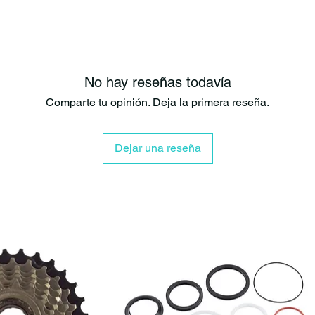
Ancho de 7
Disponible
Elevación 
Retroceso: 
Barrido asc
No hay reseñas todavía
Peso aprox
Ideal para 
Comparte tu opinión. Deja la primera reseña.
Beneficios del
Gracias a su c
Dejar una reseña
mejora la como
proporciona me
bicicleta.
El diámetro de
el ancho de 78
¿Para quién e
Perfecto para c
Enduro
Trail