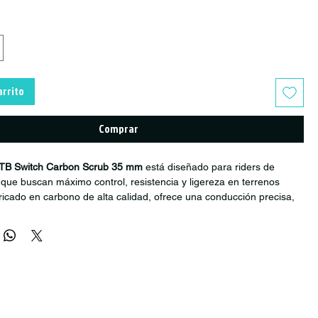
arrito
Comprar
TB Switch Carbon Scrub 35 mm
está diseñado para riders de
ue buscan máximo control, resistencia y ligereza en terrenos
ricado en carbono de alta calidad, ofrece una conducción precisa,
ibraciones y excelente estabilidad en descensos técnicos.
p Carbon
se ha convertido en uno de los manillares favoritos de los
 Enduro en Italia gracias a su combinación de rigidez, comodidad y
al para bicicletas de montaña de alto rendimiento.
s del Manubrio Switch Carbon Scrub
 en carbono ultraligero y resistente