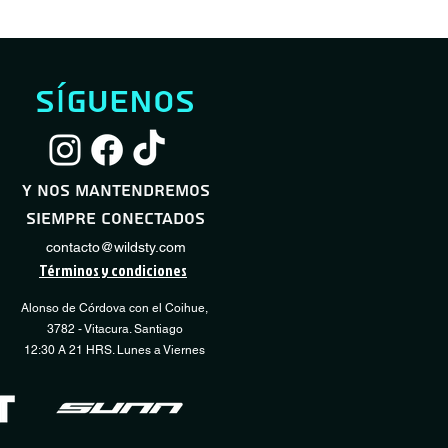
síguenos
Servicio Full Shock
Servicio Desmontaje / Montaje Neumático
Servicio Básico Sho
Servicio Regulación
Vista rápida
Vista rápida
Vista
Vista
Transmisión
Precio de oferta
Precio de oferta
Precio
Desde
Desde
60.000 CLP
10.000 CLP
40.000 CLP
y nos mantendremos
Precio
15.000 CLP
siempre conectados
COMPRAR
COMPRAR
CO
CO
contacto@wildsty.com
Términos y condiciones
Alonso de Córdova con el Coihue,
3782 - Vitacura. Santiago
12:30 A 21 HRS. Lunes a Viernes