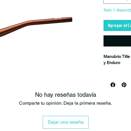
Solo 1 disponi
Agregar al C
Manubrio Title
y Enduro
El
Title AH1 3
desarrollado j
reconocidos de
más agresivas 
No hay reseñas todavía
y una estética
Comparte tu opinión. Deja la primera reseña.
Fabricado en
peso y durabil
Dejar una reseña
técnicos, bike
optimiza la dis