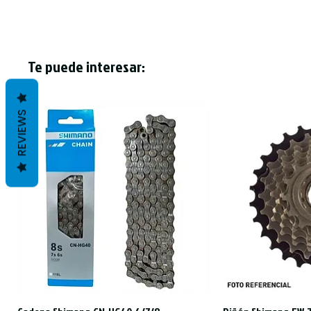
Te puede interesar:
REVIEWS
Vista rápida
Vist