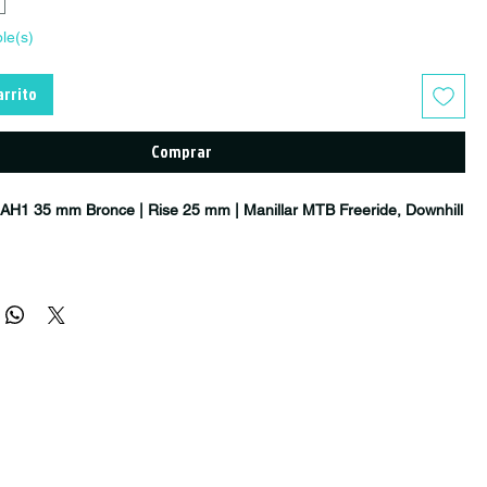
ble(s)
arrito
Comprar
 AH1 35 mm Bronce | Rise 25 mm | Manillar MTB Freeride, Downhill
5 mm Bronce con Rise de 25 mm
es un manillar de alto rendimiento
unto a
Brett Rheeder
, uno de los freeriders más influyentes y
l mundo. Diseñado para soportar las exigencias de las disciplinas
del Mountain Bike, combina resistencia certificada, control preciso
 premium que destaca en cualquier montaje.
aluminio aeroespacial 7050 T74
, ofrece una excelente relación entre
idad, permitiendo afrontar con confianza grandes saltos, descensos
 parks y líneas de freeride. Su avanzada
Spiral Butting Technology
tribución del material para aumentar la resistencia estructural