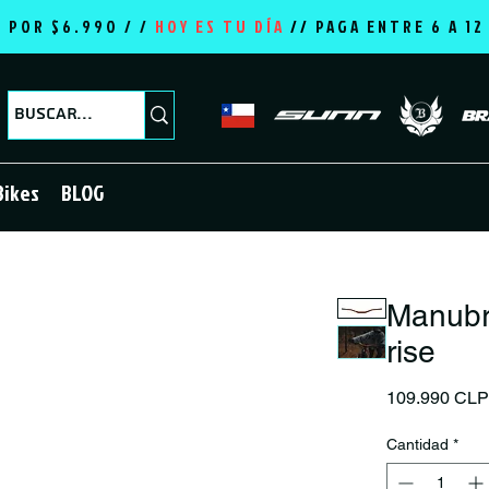
E POR $6.990 / /
HOY ES TU DÍA
//
PAGA ENTRE 6 A 1
Bikes
BLOG
Manubr
rise
109.990 CL
Cantidad
*