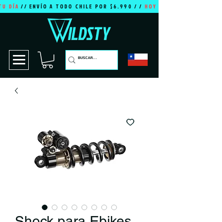
TU DÍA
// ENVÍO A TODO CHILE POR $6.990 / /
HOY ES TU DÍA
Shock para Ebikes