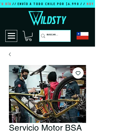
TU DÍA
// ENVÍO A TODO CHILE POR $6.990 / /
HOY ES TU DÍA
Servicio Motor BSA