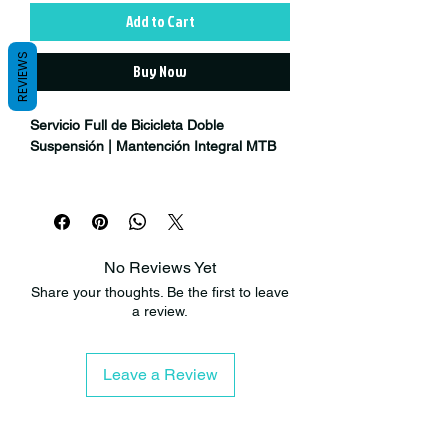
Add to Cart
REVIEWS
Buy Now
Servicio Full de Bicicleta Doble
Suspensión | Mantención Integral MTB
Mantén tu bicicleta de montaña
funcionando al máximo nivel con nuestro
Servicio Full para Bicicletas Doble
Suspensión
, una mantención completa
No Reviews Yet
diseñada para restaurar el rendimiento,
Share your thoughts. Be the first to leave
la seguridad y la confiabilidad de tu
a review.
bicicleta.
Este servicio está especialmente
Leave a Review
recomendado para bicicletas de
Enduro,
Downhill, Trail, All Mountain y e-MTB
,
donde el desgaste de componentes,
rodamientos y sistemas de suspensión