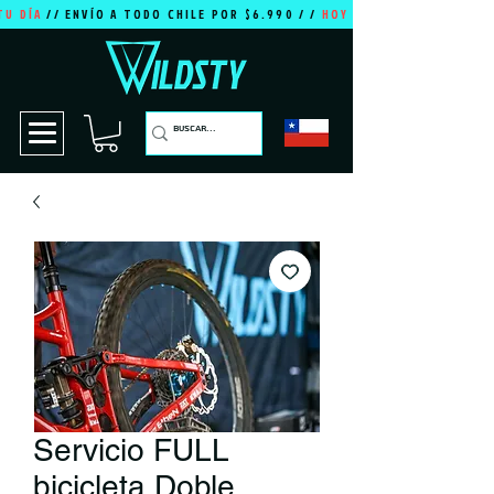
TU DÍA
// ENVÍO A TODO CHILE POR $6.990 / /
HOY ES TU DÍA
Servicio FULL
bicicleta Doble