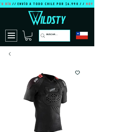
TU DÍA
// ENVÍO A TODO CHILE POR $6.990 / /
HOY ES TU DÍA