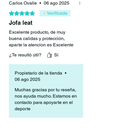
Carlos Ovalle
•
06 ago 2025
que es muy cómodo.
Diseño de calcetín de compresión
Obtuvo 5 de 5 estrellas.
Verificada
con cremallera fácil de usar para una
Jofa leat
máxima evaporación
Sistema de ajuste de collarín
Excelente producto, de muy
BraceOn ™
buena calidas y protección,
CE probado y certificado como
aparte la atencion es Excelente
protección contra impactos
¿Te resultó útil?
Sí
Propietario de la tienda
•
PROTECTOR DE CUERPO LEATT
06 ago 2025
AIRFLEX
Producto trabajado con bodega externa,
Muchas gracias por tu reseña,
tiempos de despacho pueden ser entre
nos ayuda mucho. Estamos en
1 a 5 días hábiles. Y puede haber alguna
contacto para apoyarte en el
variedad en la cantidad de stock
deporte
(constantemente actualizado).