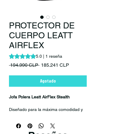
PROTECTOR DE
CUERPO LEATT
AIRFLEX
Según 1 reseña, la calificación es de 5.0 de 5 estrellas
5.0 | 1 reseña
Precio
Precio de oferta
 194.990 CLP 
185.241 CLP
Agotado
Jofa Polera Leatt AirFlex Stealth
Diseñado para la máxima comodidad y
función, este protector corporal súper
delgado con certificación CE Airflex es
liviano e ideal para los días más cálidos