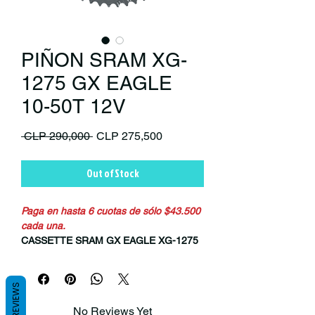
PIÑON SRAM XG-
1275 GX EAGLE
10-50T 12V
Regular Price
Sale Price
 CLP 290,000 
CLP 275,500
Out of Stock
Paga en hasta 6 cuotas de sólo $43.500
cada una.
CASSETTE SRAM GX EAGLE XG-1275
10-50T 12 VELOCIDADES
El SRAM GX Eagle XG-1275 es uno de
REVIEWS
los cassettes más populares dentro del
No Reviews Yet
ecosistema Eagle, ofreciendo un