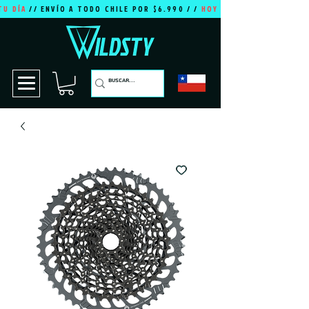
TU DÍA
// ENVÍO A TODO CHILE POR $6.990 / /
HOY ES TU DÍA