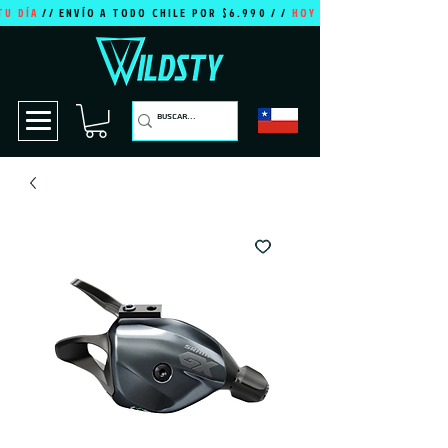
TU DÍA
// ENVÍO A TODO CHILE POR $6.990 / /
HOY ES TU DÍA