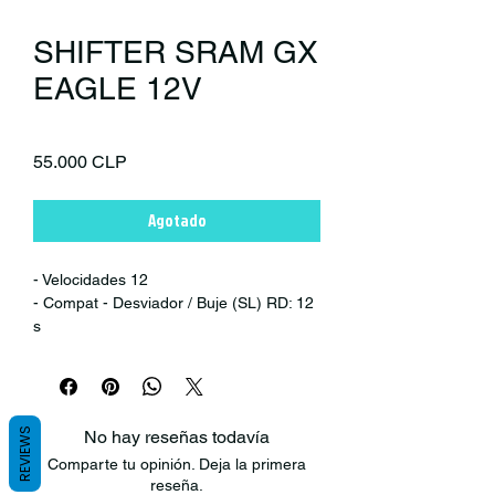
SHIFTER SRAM GX
EAGLE 12V
Precio
55.000 CLP
Agotado
- Velocidades 12
- Compat - Desviador / Buje (SL) RD: 12
s
- Relación de tracción del cable
- Color (SL) Lunar
- Longitud del cable (SL) 2200 mm
- Tipo de palanca de cambios
REVIEWS
No hay reseñas todavía
- Compatible con Matchmaker Sí
Comparte tu opinión. Deja la primera
- Abrazadera incluida? Si
reseña.
- Max cambios ascendentes 5