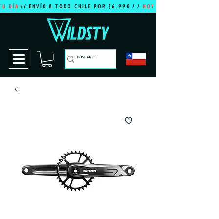
TU DÍA
// ENVÍO A TODO CHILE POR $6.990 / /
HOY ES TU DÍA