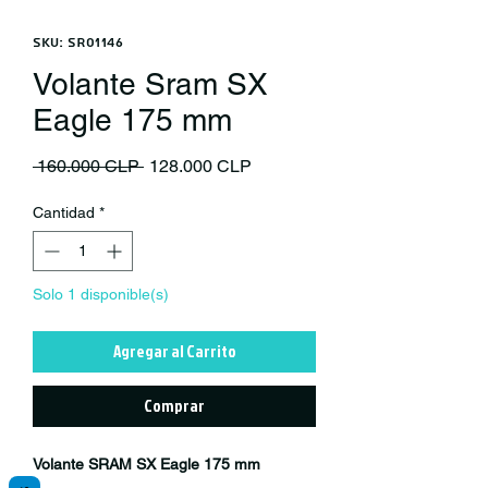
SKU: SR01146
Volante Sram SX
Eagle 175 mm
Precio
Precio de oferta
 160.000 CLP 
128.000 CLP
Cantidad
*
Solo 1 disponible(s)
Agregar al Carrito
Comprar
Volante SRAM SX Eagle 175 mm