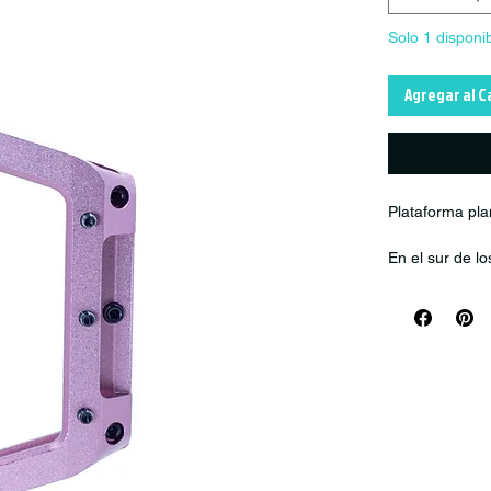
Solo 1 disponi
Agregar al C
Plataforma pla
En el sur de l
de rododendros
niebla. Este e
de licor a tun
tierra que sal
mano y sabían
cualquier cond
este lugar su 
Nuestros pedal
prácticos, dur