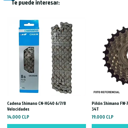
Te puede interesar:
Cadena Shimano CN-HG40 6/7/8
Piñón Shimano FW-7
Vista rápida
Vist
Velocidades
34T
Precio
Precio
14.000 CLP
19.000 CLP