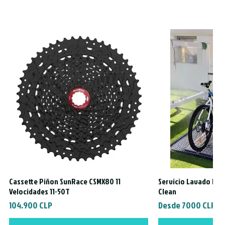
Cassette Piñon SunRace CSMX80 11
Servicio Lavado Exte
Vista rápida
Vista
Velocidades 11-50T
Clean
Precio
Precio de oferta
104.900 CLP
Desde
7000 CLP