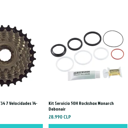
34 7 Velocidades 14-
Kit Servicio 50H Rockshox Monarch
a rápida
Vista rápida
Debonair
Precio
28.990 CLP