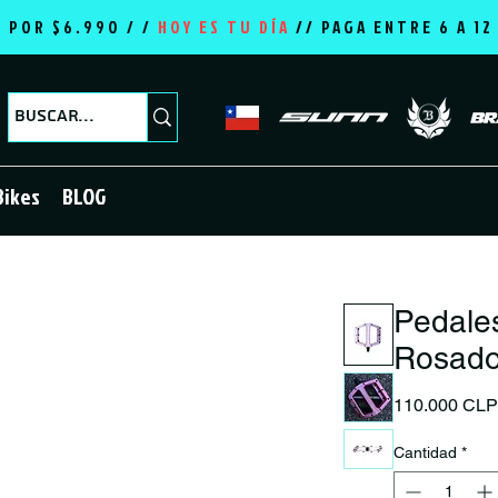
E POR $6.990 / /
HOY ES TU DÍA
//
PAGA ENTRE 6 A 1
Bikes
BLOG
Pedale
Rosad
110.000 CL
Cantidad
*