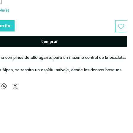
ble(s)
arrito
Comprar
na con pines de alto agarre, para un máximo control de la bicicleta.
os Alpes, se respira un espíritu salvaje, desde los densos bosques
 y laureles hasta los caudalosos ríos y los valles cubiertos de
s el mismo espíritu que inspiró a los contrabandistas y vendedores
ear coches viejos y a despachar licor ilegalmente por los caminos de
pican este paisaje. Conocían estos caminos como la palma de su
 exactamente cuánta velocidad podían mantener en cada curva, en
ición. Este espíritu vive en los ciclistas de montaña que consideran
hogar.
es Bake (sí... ¡de batido y horneado!) fueron diseñados para ser
aderos y con un agarre excelente. Queríamos simplificar las cosas y