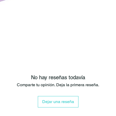
asegurarnos de
mientras pedal
Peso del pedal
Tamaño: 105 
Material del c
Husillo: CRM
Cojinetes de p
Pedales de Pl
No hay reseñas todavía
Comparte tu opinión. Deja la primera reseña.
Dejar una reseña