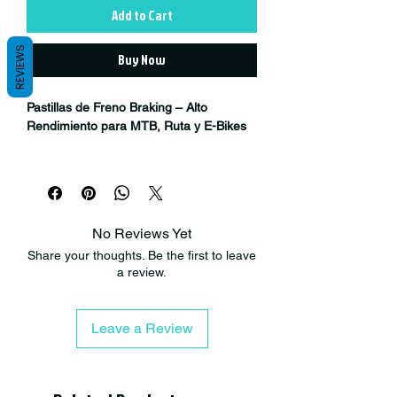
Add to Cart
REVIEWS
Buy Now
Pastillas de Freno Braking – Alto
Rendimiento para MTB, Ruta y E-Bikes
Las
pastillas de freno Braking
están
desarrolladas bajo los más altos
estándares de la industria del
motorsport, con más de
154 títulos
No Reviews Yet
mundiales
en distintas disciplinas. Esta
Share your thoughts. Be the first to leave
experiencia en competición ha sido
a review.
trasladada al ciclismo para ofrecer un
rendimiento de frenado superior en
cualquier condición.
Leave a Review
La marca italiana
Braking
es reconocida
por su colaboración con fabricantes
líderes del mundo del motor como