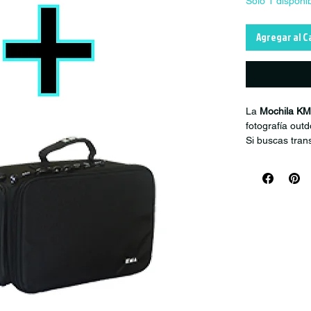
Solo 1 disponi
Agregar al C
La
Mochila KM
fotografía out
Si buscas tran
es el compañer
Pensada especi
extremos, esta
cámaras, lente
Su diseño func
todo protegido
Características
Mochila par