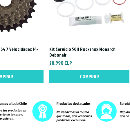
Mayor como
Diseño resi
Perfecta pa
Lleva tu pasió
para Fotógraf
34 7 Velocidades 14-
Kit Servicio 50H Rockshox Monarch
Mochila KMA c
a rápida
Vista rápida
Debonair
Descripción C
Precio
28.990 CLP
Descripción Mo
MPRAR
COMPRAR