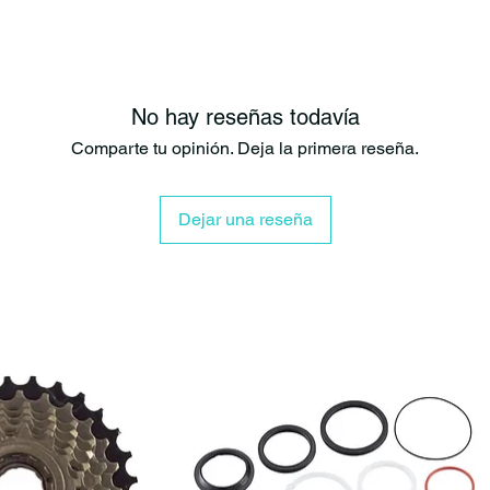
Incluye cas
Transporte
Diseño cóm
Ideal para 
Espacio op
No hay reseñas todavía
Excelente 
Comparte tu opinión. Deja la primera reseña.
Diseñada para
La Mochila KM
deportivos y s
Dejar una reseña
mientras manti
Ideal para
Fotografía 
MTB y cicl
Trekking y
Viajes y av
Creadores 
¿Por qué elegi
Protege tu 
Excelente o