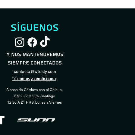
síguenos
Servicio Full Shock
Servicio Desmontaje / Montaje Neumático
Servicio Básico Sho
Servicio Regulación
Vista rápida
Vista rápida
Vista
Vista
Transmisión
Precio de oferta
Precio de oferta
Precio
Desde
Desde
60.000 CLP
10.000 CLP
40.000 CLP
y nos mantendremos
Precio
15.000 CLP
siempre conectados
COMPRAR
COMPRAR
CO
CO
contacto@wildsty.com
Términos y condiciones
Alonso de Córdova con el Coihue,
3782 - Vitacura. Santiago
12:30 A 21 HRS. Lunes a Viernes