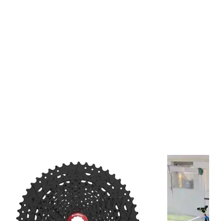
e protector para equipo fotográfico
 seguro y organizado
odo y funcional
viajes, trekking y MTB
timizado para cámaras y accesorios
combinación entre comodidad y protección
 aventura y movimiento
A está pensada para acompañarte en rutas, senderos, eventos
esiones outdoor, permitiendo acceder fácilmente a tu equipo
enes libertad de movimiento y comodidad durante todo el día.
deportiva
ismo
 senderismo
enturas outdoor
de contenido y videógrafos
r la Mochila KMA?
equipo fotográfico
rganización interior