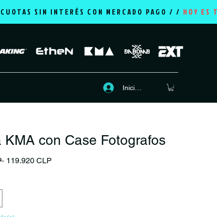
2 CUOTAS SIN INTERÉS CON MERCADO PAGO / /
HOY ES 
Iniciar sesión
a KMA con Case Fotografos
Precio
Precio de oferta
P 
119.920 CLP