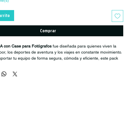
ble(s)
arrito
Comprar
A con Case para Fotógrafos
fue diseñada para quienes viven la
door, los deportes de aventura y los viajes en constante movimiento.
sportar tu equipo de forma segura, cómoda y eficiente, este pack
o perfecto para cada sesión, ruta o expedición.
almente para fotógrafos de acción, MTB, trekking, trail y deportes
 mochila ofrece el espacio y protección necesarios para llevar
s, accesorios y equipo personal con total confianza.
ional permite organizar el equipo de manera práctica y mantener
 durante traslados, caminatas o jornadas intensas en exteriores.
 principales
a fotógrafos de aventura y deporte