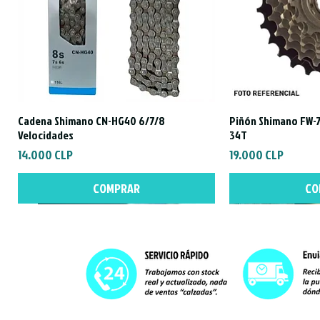
Cadena Shimano CN-HG40 6/7/8
Piñón Shimano FW-7
Vista rápida
Vist
Velocidades
34T
Precio
Precio
14.000 CLP
19.000 CLP
COMPRAR
CO