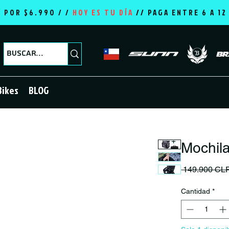
E POR $6.990 / /
HOY ES TU DÍA
//
PAGA ENTRE 6 A 1
Bikes
BLOG
Mochil
 149.900 CL
Cantidad
*