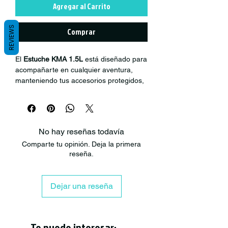
Agregar al Carrito
REVIEWS
Comprar
El
Estuche KMA 1.5L
está diseñado para
acompañarte en cualquier aventura,
manteniendo tus accesorios protegidos,
organizados y siempre listos para la
acción. Compacto, resistente e
impermeable, es ideal para guardar
artículos de baño, herramientas,
No hay reseñas todavía
tornillos, lápices, accesorios deportivos o
Comparte tu opinión. Deja la primera
cualquier elemento esencial de tu día a
reseña.
día.
Gracias a su construcción robusta y
Dejar una reseña
materiales de alta calidad, este estuche
soporta el uso intensivo en viajes,
outdoor, deporte y actividades urbanas,
entregando máxima durabilidad y
Te puede interesar: