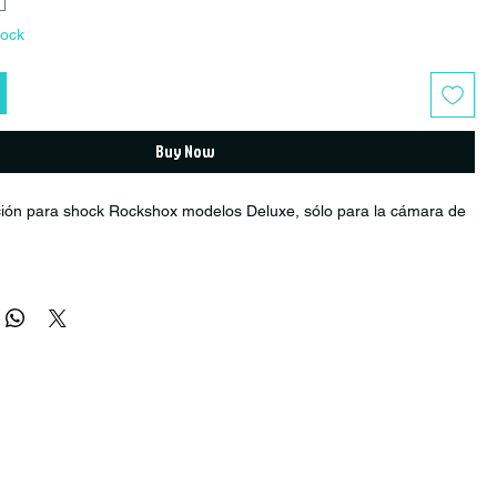
tock
Buy Now
ción para shock Rockshox modelos Deluxe, sólo para la cámara de
er: R1520007
ear: --
uxe
vice)
B Super Deluxe rockshox