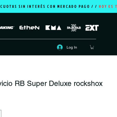
2 CUOTAS SIN INTERÉS CON MERCADO PAGO / /
HOY ES 
Log In
vicio RB Super Deluxe rockshox
rice