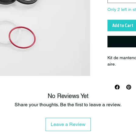
Only 2 left in s
Add to Cart
Kit de manten
aire.
Product numb
Diameter: -- / Y
No Reviews Yet
Compatibility:
Share your thoughts. Be the first to leave a review.
RockShox Del
(Air Sleeve ser
Leave a Review
Kit Servicio R