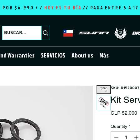
E POR $6.990 / /
HOY ES TU DÍA
//
PAGA ENTRE 6 A 1
and Warranties
SERVICIOS
About us
Más
SKU: R1520007
Kit Ser
P
CLP 52,000
Quantity
*