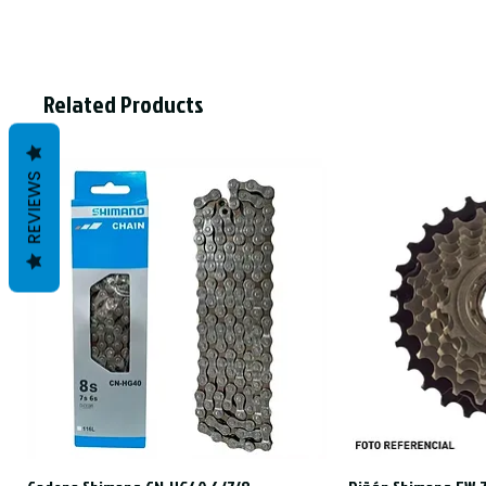
Related Products
REVIEWS
Quick View
Qui