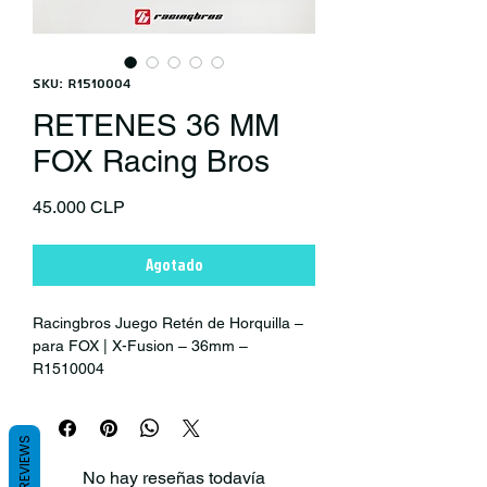
SKU: R1510004
RETENES 36 MM
FOX Racing Bros
Precio
45.000 CLP
Agotado
Racingbros Juego Retén de Horquilla –
para FOX | X-Fusion – 36mm –
R1510004
El juego de retén de horquillas
Racingbros con brida es adecuado para
REVIEWS
horquillas de suspensión FOX y X-
No hay reseñas todavía
Fusion con 36 mm de diámetro.