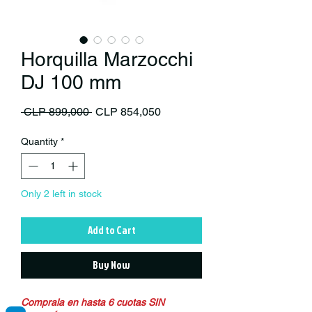
Horquilla Marzocchi
DJ 100 mm
Regular Price
Sale Price
 CLP 899,000 
CLP 854,050
Quantity
*
Only 2 left in stock
Add to Cart
Buy Now
Comprala en hasta 6 cuotas SIN