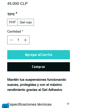
Precio
45.000 CLP
Tipo
*
FHT
Gel rojo
Cantidad
*
Agregar al Carrito
Comprar
Mantén tus suspensiones funcionando
suaves, protegidas y con el máximo
rendimiento gracias al Gel Adhesivo
Rojo y la Grasa FHT, desarrollados para
sistemas de alta exigencia en MTB,
Especificaciones técnicas
descenso y enduro.