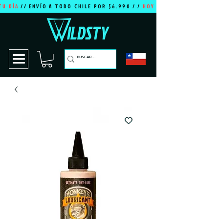
TU DÍA
// ENVÍO A TODO CHILE POR $6.990 / /
HOY ES TU DÍA