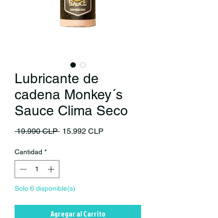
Lubricante de
cadena Monkey´s
Sauce Clima Seco
Precio
Precio de oferta
 19.990 CLP 
15.992 CLP
Cantidad
*
Solo 6 disponible(s)
Agregar al Carrito