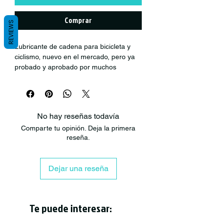
Comprar
REVIEWS
Lubricante de cadena para bicicleta y
ciclismo, nuevo en el mercado, pero ya
probado y aprobado por muchos
ciclistas profesionales, Monkey's Sauce
Bicycle Ultimate Dry Lube es un
lubricante de cadena premium,
duradero, de penetración profunda y
No hay reseñas todavía
rápida.
Comparte tu opinión. Deja la primera
reseña.
Nuestra fórmula única limpia
profundamente su cadena removiendo
impurezas y mugre, reemplazándolas
Dejar una reseña
con una mezcla de aceites y ceras con
polaridad negativa.
Contiene cera de cuatro tipos que
Te puede interesar:
permite aguantar más