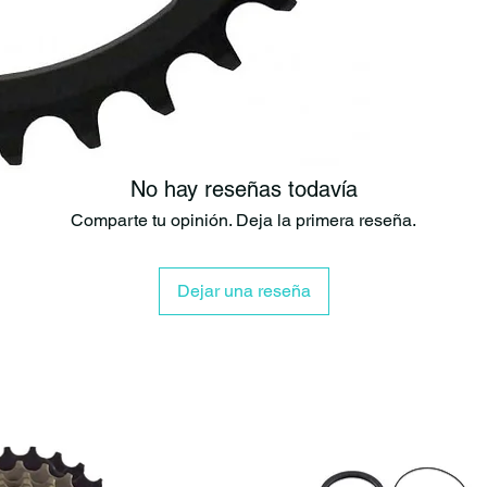
El concepto
O
mantener la ca
saltos, ruidos 
Beneficios prin
✅ Excelente re
✅ Menor riesgo
✅ Pedaleo más 
No hay reseñas todavía
✅ Compatible c
Comparte tu opinión. Deja la primera reseña.
✅ Fabricación 
✅ Diseño ultral
Dejar una reseña
Fabricación fr
Diseñada y fab
T6 de grado a
de alto rendim
Su offset de
6
configuracione
mm, puede util