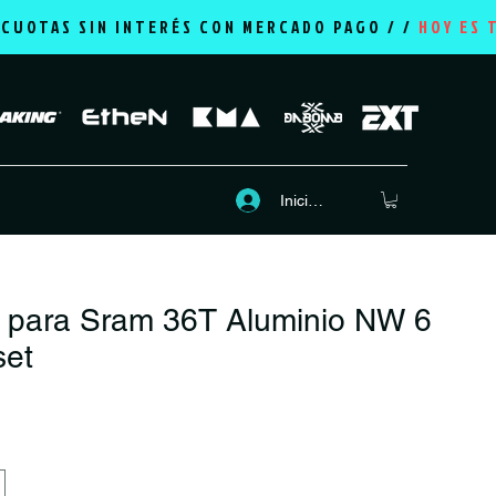
2 CUOTAS SIN INTERÉS CON MERCADO PAGO / /
HOY ES 
Iniciar sesión
 para Sram 36T Aluminio NW 6
set
recio