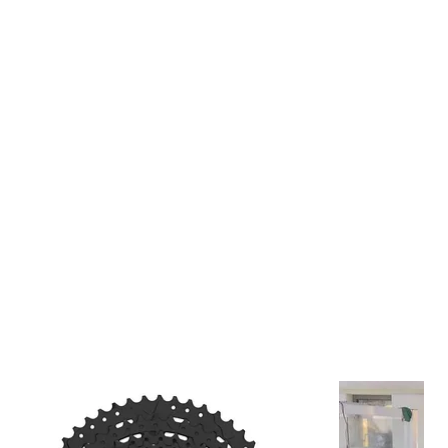
NE
de Spécialités TA utiliza un perfil de dientes optimizado para
dena firmemente en su lugar durante el pedaleo, reduciendo
y pérdidas de eficiencia.
cipales
tención de cadena sin guía cadenas.
 de salida de cadena en terrenos técnicos.
silencioso y eficiente.
on transmisiones de 10, 11 y 12 velocidades.
CNC de alta precisión.
igero y resistente.
ancesa de alta calidad
ricada íntegramente en Francia, esta corona utiliza aluminio
7075-
eronáutico
, uno de los materiales más utilizados en componentes
iento gracias a su excelente resistencia mecánica y bajo peso.
 mm
permite una línea de cadena optimizada para múltiples
s SRAM Direct Mount. En aplicaciones que requieran offset de 3
izarse un espaciador específico.