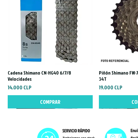
Cadena Shimano CN-HG40 6/7/8
Piñón Shimano FW-7
Vista rápida
Vist
Velocidades
34T
Precio
Precio
14.000 CLP
19.000 CLP
COMPRAR
CO