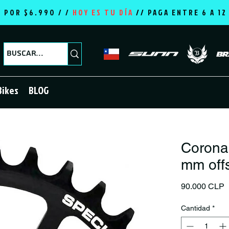
E POR $6.990 / /
HOY ES TU DÍA
//
PAGA ENTRE 6 A 1
Bikes
BLOG
Corona
mm off
P
90.000 CLP
Cantidad
*