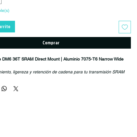
ble(s)
arrito
Comprar
 DM6 36T SRAM Direct Mount | Aluminio 7075-T6 Narrow Wide
ento, ligereza y retención de cadena para tu transmisión SRAM
 One DM6 36T
ha sido desarrollada para riders que buscan una
ciente, ligera y confiable. Fabricada en
aluminio aeronáutico 7075-
o CNC
, ofrece una excelente combinación de rigidez, durabilidad y
 disciplinas como Cross Country, Trail, Enduro y All Mountain.
row Wide (dientes estrechos y anchos)
garantiza una retención
 cadena, eliminando la necesidad de guía cadenas en la mayoría de
s de uso, incluso en terrenos técnicos y exigentes.
rrow Wide "ONE"