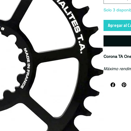
Solo 3 disponi
Agregar al C
Corona TA One
Máximo rendimi
La
Corona TA
transmisión efi
T6 mecanizad
bajo peso para
Su diseño
Nar
superior de la
las condicione
Tecnología Na