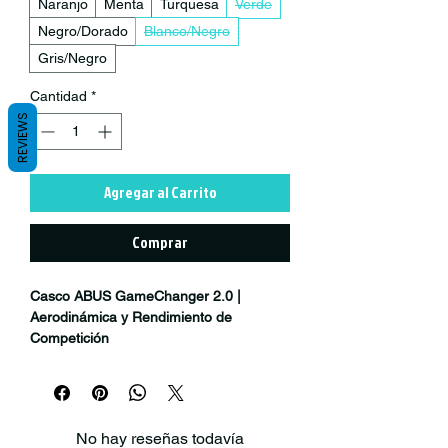
Naranjo
Menta
Turquesa
Verde
Negro/Dorado
Blanco/Negro
Gris/Negro
Cantidad
*
REVIEWS
Agregar al Carrito
Comprar
Casco ABUS GameChanger 2.0 |
Aerodinámica y Rendimiento de
Competición
Diseñado para ganar segundos donde
realmente importan
El
ABUS GameChanger 2.0
representa
No hay reseñas todavía
la evolución de uno de los cascos más