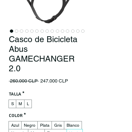
Casco de Bicicleta
Abus
GAMECHANGER
2.0
Precio
Precio de oferta
 260.000 CLP 
247.000 CLP
Talla
*
S
M
L
Color
*
Azul
Negro
Plata
Gris
Blanco