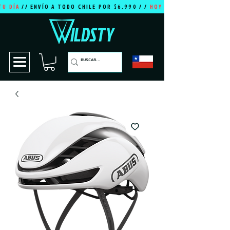
TU DÍA
// ENVÍO A TODO CHILE POR $6.990 / /
HOY ES TU DÍA