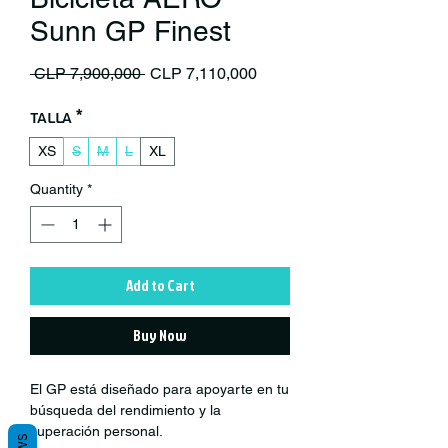
Sunn GP Finest
Regular Price
Sale Price
 CLP 7,900,000 
CLP 7,110,000
Talla
*
XS
S
M
L
XL
Quantity
*
Add to Cart
Buy Now
El GP está diseñado para apoyarte en tu
búsqueda del rendimiento y la
superación personal.