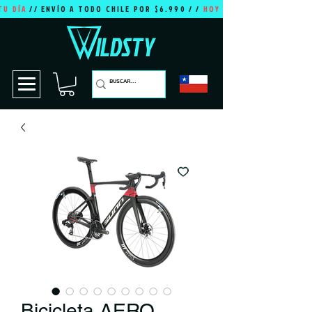
TU DÍA
// ENVÍO A TODO CHILE POR $6.990 / /
HOY ES TU DÍA
Bicicleta AERO