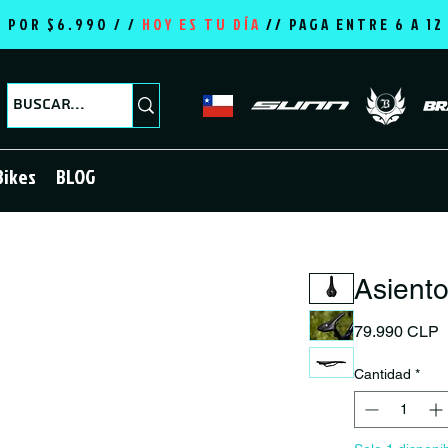
E POR $6.990 / /
HOY ES TU DÍA
//
PAGA ENTRE 6 A 1
Bikes
BLOG
Asiento
P
79.990 CLP
Cantidad
*