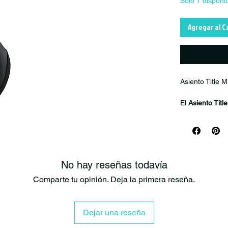
Solo 1 disponi
Agregar al C
Asiento Title 
El
Asiento Tit
combinación p
exigentes del 
desplazarse fác
en descensos t
No hay reseñas todavía
Desarrollado 
Country (XC)
,
Comparte tu opinión. Deja la primera reseña.
y soporte dura
rider moverse 
mejorando el co
Dejar una reseña