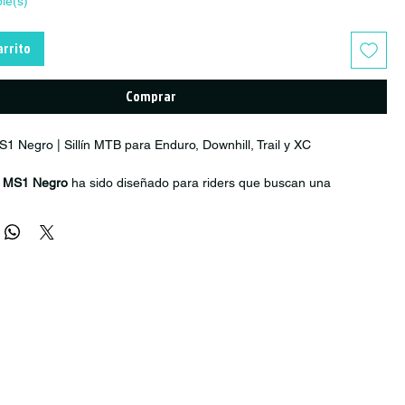
ble(s)
arrito
Comprar
MS1 Negro | Sillín MTB para Enduro, Downhill, Trail y XC
le MS1 Negro
ha sido diseñado para riders que buscan una
erfecta entre
movilidad, comodidad y rendimiento
en disciplinas
Mountain Bike. Su perfil delgado y aerodinámico permite
ilmente sobre la bicicleta, facilitando los movimientos del cuerpo
écnicos, curvas agresivas y terrenos empinados.
para modalidades como
Enduro, All Mountain, Downhill y Cross
 el MS1 ofrece un excelente equilibrio entre libertad de movimiento
nte largas jornadas de pedaleo. Su diseño optimizado permite al
hacia atrás con mayor facilidad en pendientes pronunciadas,
ntrol y la estabilidad en situaciones técnicas.