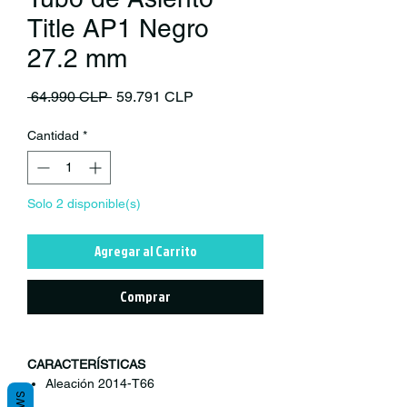
Title AP1 Negro
27.2 mm
Precio
Precio de oferta
 64.990 CLP 
59.791 CLP
Cantidad
*
Solo 2 disponible(s)
Agregar al Carrito
Comprar
CARACTERÍSTICAS
Aleación 2014-T66