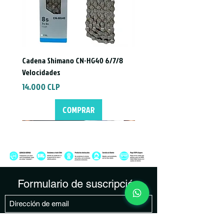
*Producto trabajado con bodega
externa, tiempo de despacho 1 a 3 días
más.
Cadena Shimano CN-HG40 6/7/8
Velocidades
Precio
14.000 CLP
COMPRAR
Formulario de suscripción