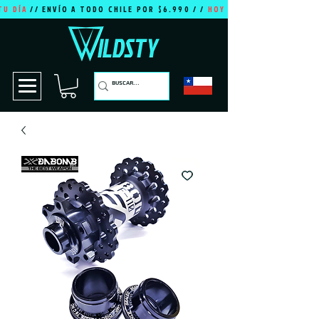
TU DÍA
// ENVÍO A TODO CHILE POR $6.990 / /
HOY ES TU DÍA