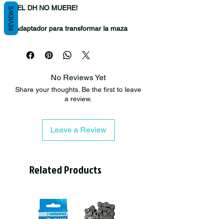
¡EL DH NO MUERE!
REVIEWS
Adaptador para transformar la maza
delantera UFO F-15 (110 X 15 MM) EN
110 X 20 MM (BOOST PARA
DOWNHILL)
No Reviews Yet
Fácil de cambiar
Share your thoughts. Be the first to leave
a review.
Transforma tu maza en eje 20
Leave a Review
Related Products