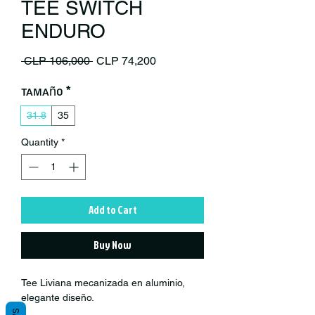
TEE SWITCH
ENDURO
Regular Price
Sale Price
 CLP 106,000 
CLP 74,200
Tamaño
*
31.8
35
Quantity
*
Add to Cart
Buy Now
Tee Liviana mecanizada en aluminio,
elegante diseño.