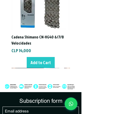
Cadena Shimano CN-HG40 6/7/8
Velocidades
Price
CLP 14,000
Add to Cart
Subscription form