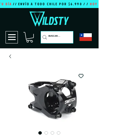
TU DÍA
// ENVÍO A TODO CHILE POR $6.990 / /
HOY ES TU DÍA