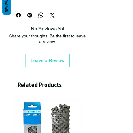
REVIEWS
Material: aluminio 6061 trabajado CNC.
Diámetro: 31,8 mm. Peso: 110 g.
Medidas: 35 mm
No Reviews Yet
Share your thoughts. Be the first to leave
Switch marca Italiana.
a review.
No incluye Empaque
Leave a Review
TEE SWITCH ENDURO
Related Products