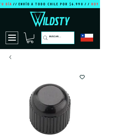
TU DÍA
// ENVÍO A TODO CHILE POR $6.990 / /
HOY ES TU DÍA