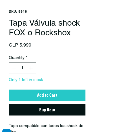
SKU: 8848
Tapa Válvula shock
FOX o Rockshox
Price
CLP 5,990
Quantity
*
Only 1 left in stock
Add to Cart
Buy Now
Tapa compatible con todos los shock de
aire