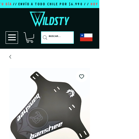
TU DÍA
// ENVÍO A TODO CHILE POR $6.990 / /
HOY ES TU DÍA