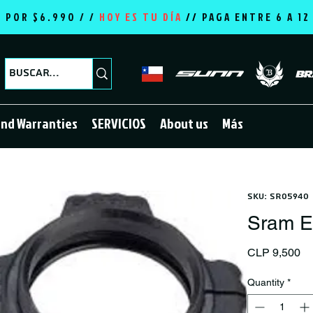
E POR $6.990 / /
HOY ES TU DÍA
//
PAGA ENTRE 6 A 1
and Warranties
SERVICIOS
About us
Más
SKU: SR05940
Sram E
Pr
CLP 9,500
Quantity
*