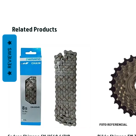
Related Products
REVIEWS
Quick View
Qui