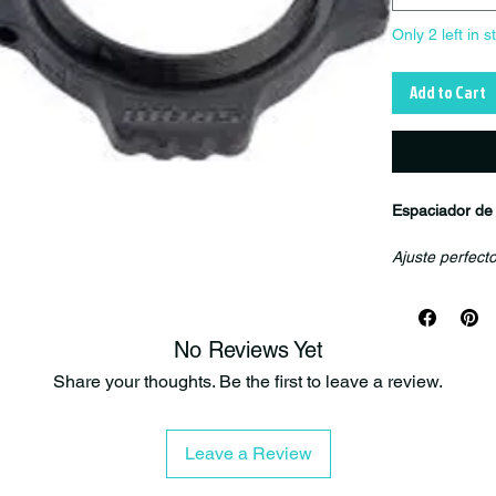
Only 2 left in s
Add to Cart
Espaciador de
Ajuste perfect
El
Kit de Ajus
sistema de bie
Diseñado para
No Reviews Yet
un ajuste prec
giro, la durabi
Share your thoughts. Be the first to leave a review.
Fabricado par
esencial para 
Leave a Review
funcionamiento