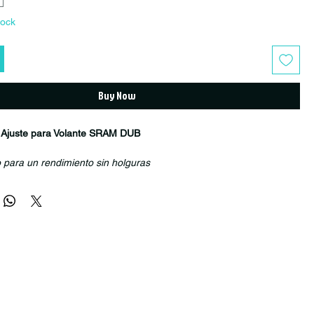
tock
Buy Now
 Ajuste para Volante SRAM DUB
o para un rendimiento sin holguras
te de Precarga SRAM DUB
es la solución ideal para mantener tu
las correctamente ajustado y libre de movimientos indeseados.
 transmisiones SRAM con tecnología
DUB
, este kit permite realizar
iso de la precarga de los rodamientos, optimizando la suavidad de
lidad del pedalier y la eficiencia de pedaleo.
a reemplazar componentes desgastados o dañados, es un repuesto
quienes realizan mantenimiento preventivo o buscan restaurar el
 original de su transmisión.